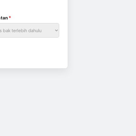
atan
*